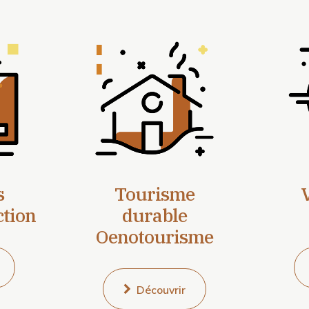
s
Tourisme
V
ction
durable
Oenotourisme
Découvrir